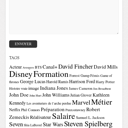
TAGS
David Fincher
Canal+
David Mills
Acteur
BTS
Avengers
Disney
Formation
Forrest Gump
Fémis
Game of
George Lucas
Harrison Ford
Harold Ramis
Harry Potter
thrones
Indiana Jones
image
Histoire vraie
James Cameron
Jim Broadbent
John Doe
John Williams
Kathleen
Julian Glover
John Hurt
Métier
Marvel
Kennedy
Les aventuriers de l’arche perdue
Préparation
Robert
Netflix
Phil Connors
Punxsutawney
Salaire
Zemeckis
Réalisateur
Samuel L. Jackson
Steven Spielberg
Seven
Star Wars
Shia LaBeouf