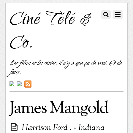
Ciné Télé &
Co.
Les films et les séries, il n'y a que ça de vrai. Et de
faux.
James Mangold
Harrison Ford : « Indiana