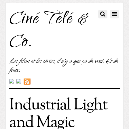
Ciné Télé &
Co.
Les films et les séries, il n'y a que ça de vrai. Et de
faux.
Industrial Light
and Magic