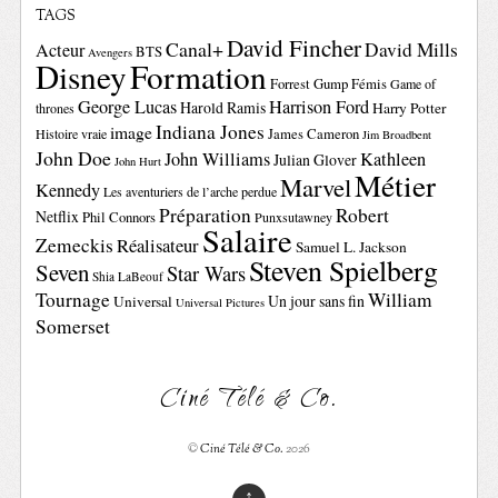
TAGS
David Fincher
Canal+
David Mills
Acteur
BTS
Avengers
Disney
Formation
Forrest Gump
Fémis
Game of
George Lucas
Harrison Ford
Harold Ramis
Harry Potter
thrones
Indiana Jones
image
Histoire vraie
James Cameron
Jim Broadbent
John Doe
John Williams
Kathleen
Julian Glover
John Hurt
Métier
Marvel
Kennedy
Les aventuriers de l’arche perdue
Préparation
Robert
Netflix
Phil Connors
Punxsutawney
Salaire
Zemeckis
Réalisateur
Samuel L. Jackson
Steven Spielberg
Seven
Star Wars
Shia LaBeouf
Tournage
William
Un jour sans fin
Universal
Universal Pictures
Somerset
Ciné Télé & Co.
©
Ciné Télé & Co.
2026
↑