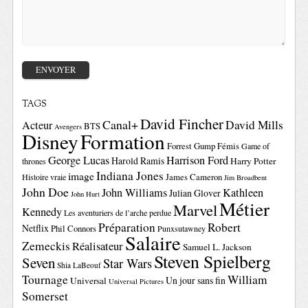
TAGS
David Fincher
Canal+
David Mills
Acteur
BTS
Avengers
Disney
Formation
Forrest Gump
Fémis
Game of
George Lucas
Harrison Ford
Harold Ramis
Harry Potter
thrones
Indiana Jones
image
Histoire vraie
James Cameron
Jim Broadbent
John Doe
John Williams
Kathleen
Julian Glover
John Hurt
Métier
Marvel
Kennedy
Les aventuriers de l’arche perdue
Préparation
Robert
Netflix
Phil Connors
Punxsutawney
Salaire
Zemeckis
Réalisateur
Samuel L. Jackson
Steven Spielberg
Seven
Star Wars
Shia LaBeouf
Tournage
William
Un jour sans fin
Universal
Universal Pictures
Somerset