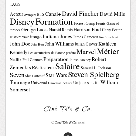
TAGS
David Fincher
Canal+
David Mills
Acteur
BTS
Avengers
Disney
Formation
Forrest Gump
Fémis
Game of
George Lucas
Harrison Ford
Harold Ramis
Harry Potter
thrones
Indiana Jones
image
Histoire vraie
James Cameron
Jim Broadbent
John Doe
John Williams
Kathleen
Julian Glover
John Hurt
Métier
Marvel
Kennedy
Les aventuriers de l’arche perdue
Préparation
Robert
Netflix
Phil Connors
Punxsutawney
Salaire
Zemeckis
Réalisateur
Samuel L. Jackson
Steven Spielberg
Seven
Star Wars
Shia LaBeouf
Tournage
William
Un jour sans fin
Universal
Universal Pictures
Somerset
Ciné Télé & Co.
©
Ciné Télé & Co.
2026
↑