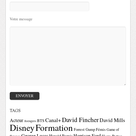
Votre message
TAGS
David Fincher
Canal+
David Mills
Acteur
BTS
Avengers
Disney
Formation
Forrest Gump
Fémis
Game of
George Lucas
Harrison Ford
Harold Ramis