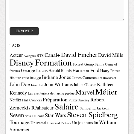
TAGS
David Fincher
Canal+
David Mills
Acteur
BTS
Avengers
Disney
Formation
Forrest Gump
Fémis
Game of
George Lucas
Harrison Ford
Harold Ramis
Harry Potter
thrones
Indiana Jones
image
Histoire vraie
James Cameron
Jim Broadbent
John Doe
John Williams
Kathleen
Julian Glover
John Hurt
Métier
Marvel
Kennedy
Les aventuriers de l’arche perdue
Préparation
Robert
Netflix
Phil Connors
Punxsutawney
Salaire
Zemeckis
Réalisateur
Samuel L. Jackson
Steven Spielberg
Seven
Star Wars
Shia LaBeouf
Tournage
William
Un jour sans fin
Universal
Universal Pictures
Somerset