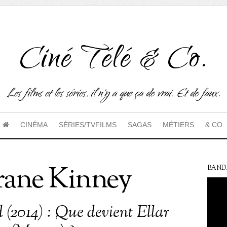
Ciné Télé & Co.
Les films et les séries, il n'y a que ça de vrai. Et de faux.
CINÉMA
SÉRIES/TVFILMS
SAGAS
MÉTIERS
& CO.
trane Kinney
BAND
 (2014) : Que devient Ellar