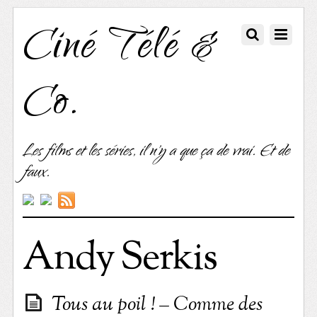
Ciné Télé &
Co.
Les films et les séries, il n'y a que ça de vrai. Et de
faux.
Andy Serkis
Tous au poil ! – Comme des