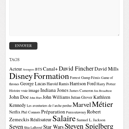
TAGS
David Fincher
Canal+
David Mills
Acteur
BTS
Avengers
Disney
Formation
Forrest Gump
Fémis
Game of
George Lucas
Harrison Ford
Harold Ramis
Harry Potter
thrones
Indiana Jones
image
Histoire vraie
James Cameron
Jim Broadbent
John Doe
John Williams
Kathleen
Julian Glover
John Hurt
Métier
Marvel
Kennedy
Les aventuriers de l’arche perdue
Préparation
Robert
Netflix
Phil Connors
Punxsutawney
Salaire
Zemeckis
Réalisateur
Samuel L. Jackson
Steven Spielberg
Seven
Star Wars
Shia LaBeouf