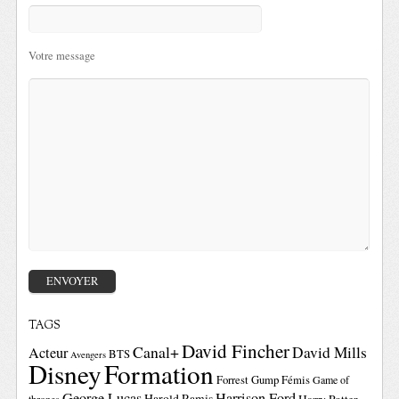
Votre message
TAGS
David Fincher
Canal+
David Mills
Acteur
BTS
Avengers
Disney
Formation
Forrest Gump
Fémis
Game of
George Lucas
Harrison Ford
Harold Ramis