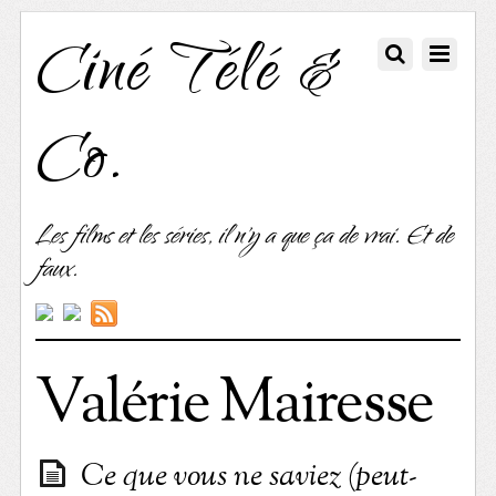
Ciné Télé &
Co.
Les films et les séries, il n'y a que ça de vrai. Et de
faux.
Valérie Mairesse
Ce que vous ne saviez (peut-