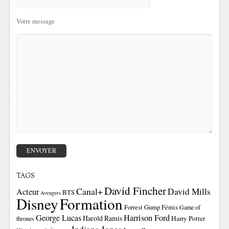
Votre message
TAGS
David Fincher
Canal+
David Mills
Acteur
BTS
Avengers
Disney
Formation
Forrest Gump
Fémis
Game of
George Lucas
Harrison Ford
Harold Ramis
Harry Potter
thrones