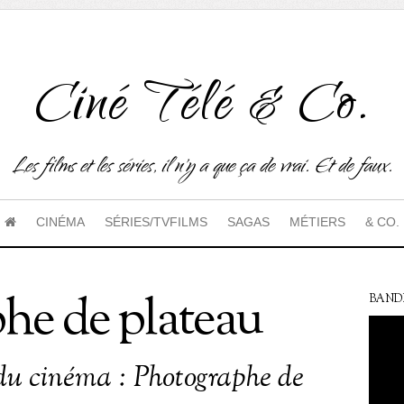
Ciné Télé & Co.
Les films et les séries, il n'y a que ça de vrai. Et de faux.
CINÉMA
SÉRIES/TVFILMS
SAGAS
MÉTIERS
& CO.
he de plateau
BAND
du cinéma : Photographe de