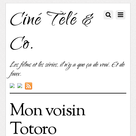
Ciné Télé &
Co.
Les films et les séries, il n'y a que ça de vrai. Et de
faux.
Mon voisin
Totoro