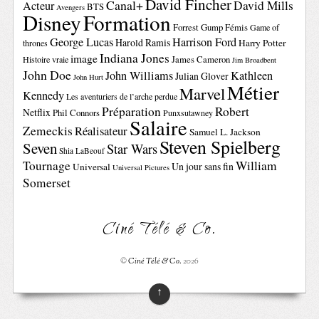
David Fincher
Canal+
David Mills
Acteur
BTS
Avengers
Disney
Formation
Forrest Gump
Fémis
Game of
George Lucas
Harrison Ford
Harold Ramis
Harry Potter
thrones
Indiana Jones
image
Histoire vraie
James Cameron
Jim Broadbent
John Doe
John Williams
Kathleen
Julian Glover
John Hurt
Métier
Marvel
Kennedy
Les aventuriers de l’arche perdue
Préparation
Robert
Netflix
Phil Connors
Punxsutawney
Salaire
Zemeckis
Réalisateur
Samuel L. Jackson
Steven Spielberg
Seven
Star Wars
Shia LaBeouf
Tournage
William
Un jour sans fin
Universal
Universal Pictures
Somerset
Ciné Télé & Co.
©
Ciné Télé & Co.
2026
↑