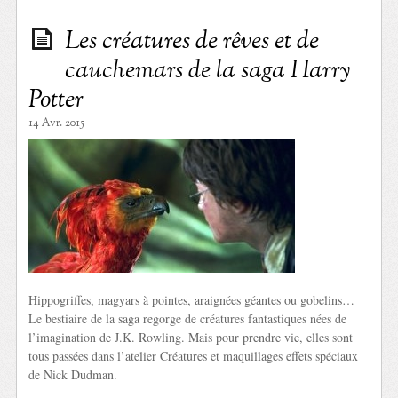
Les créatures de rêves et de
cauchemars de la saga Harry
Potter
14 Avr. 2015
Hippogriffes, magyars à pointes, araignées géantes ou gobelins…
Le bestiaire de la saga regorge de créatures fantastiques nées de
l’imagination de J.K. Rowling. Mais pour prendre vie, elles sont
tous passées dans l’atelier Créatures et maquillages effets spéciaux
de Nick Dudman.