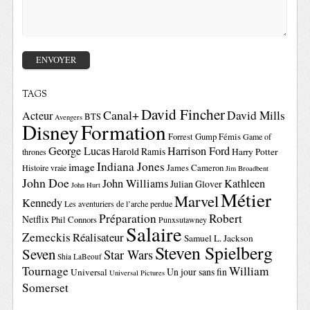
TAGS
David Fincher
Canal+
David Mills
Acteur
BTS
Avengers
Disney
Formation
Forrest Gump
Fémis
Game of
George Lucas
Harrison Ford
Harold Ramis
Harry Potter
thrones
Indiana Jones
image
Histoire vraie
James Cameron
Jim Broadbent
John Doe
John Williams
Kathleen
Julian Glover
John Hurt
Métier
Marvel
Kennedy
Les aventuriers de l’arche perdue
Préparation
Robert
Netflix
Phil Connors
Punxsutawney
Salaire
Zemeckis
Réalisateur
Samuel L. Jackson
Steven Spielberg
Seven
Star Wars
Shia LaBeouf
Tournage
William
Un jour sans fin
Universal
Universal Pictures
Somerset