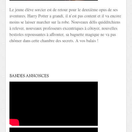
Le jeune élève sorcier est de retour pour le deuxième opus de ses
aventures. Harry Potter a grandi, il n’est pas content et il va encore
moins se laisser marcher sur la robe. Nouveaux défis quidditchiens
à relever, nouveaux professeurs excentriques à côtoyer, nouvelles
bestioles repoussantes à affronter, sa baguette magique ne va pas
chômer dans cette chambre des secrets. A vos balais !
BANDES ANNONCES