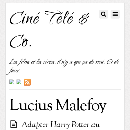
Ciné Télé &
Co.
Les films et les séries, il n'y a que ça de vrai. Et de
faux.
Lucius Malefoy
Adapter Harry Potter au