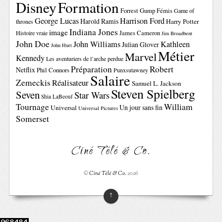
Disney
Formation
Forrest Gump
Fémis
Game of
George Lucas
Harrison Ford
Harold Ramis
Harry Potter
thrones
Indiana Jones
image
Histoire vraie
James Cameron
Jim Broadbent
John Doe
John Williams
Kathleen
Julian Glover
John Hurt
Métier
Marvel
Kennedy
Les aventuriers de l’arche perdue
Préparation
Robert
Netflix
Phil Connors
Punxsutawney
Salaire
Zemeckis
Réalisateur
Samuel L. Jackson
Steven Spielberg
Seven
Star Wars
Shia LaBeouf
Tournage
William
Un jour sans fin
Universal
Universal Pictures
Somerset
Ciné Télé & Co.
©
Ciné Télé & Co.
2026
↑