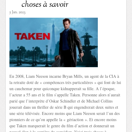
choses à savoir
5 Jan. 2023
En 2008, Liam Neeson incarne Bryan Mills, un agent de la CIA à
la retraite doté de « compétences très particulières » qui font de lui
un cauchemar pour quiconque kidnapperait sa fille. A l’époque,
l’acteur a 55 ans et le film s’appelle Taken. Personne alors n’aurait
parié que l’interprète d’Oskar Schindler et de Michael Collins
jouerait dans un thriller de série B qui engendrerait deux suites et
une série télévisée. Encore moins que Liam Neeson serait l’un des
pionniers de ce qu’on appelle la « gériaction ». Et encore moins
que Taken marquerait le genre du film d’action et donnerait un
nouvel élan à la carrière du comédien. Voici trois choses à