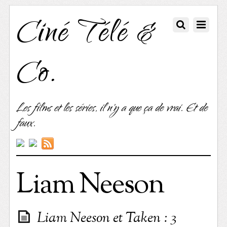
Ciné Télé &
Co.
Les films et les séries, il n'y a que ça de vrai. Et de
faux.
Liam Neeson
Liam Neeson et Taken : 3