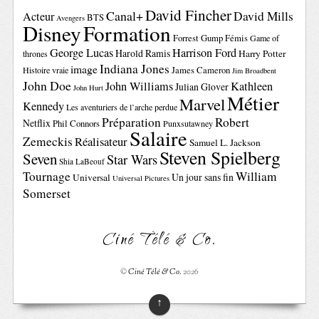
David Fincher
Canal+
David Mills
Acteur
BTS
Avengers
Disney
Formation
Forrest Gump
Fémis
Game of
George Lucas
Harrison Ford
Harold Ramis
Harry Potter
thrones
Indiana Jones
image
Histoire vraie
James Cameron
Jim Broadbent
John Doe
John Williams
Kathleen
Julian Glover
John Hurt
Métier
Marvel
Kennedy
Les aventuriers de l’arche perdue
Préparation
Robert
Netflix
Phil Connors
Punxsutawney
Salaire
Zemeckis
Réalisateur
Samuel L. Jackson
Steven Spielberg
Seven
Star Wars
Shia LaBeouf
Tournage
William
Un jour sans fin
Universal
Universal Pictures
Somerset
Ciné Télé & Co.
©
Ciné Télé & Co.
2026
↑