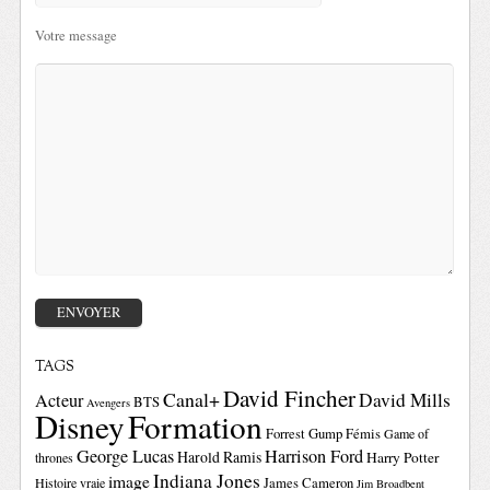
Votre message
TAGS
David Fincher
Canal+
David Mills
Acteur
BTS
Avengers
Disney
Formation
Forrest Gump
Fémis
Game of
George Lucas
Harrison Ford
Harold Ramis
Harry Potter
thrones
Indiana Jones
image
Histoire vraie
James Cameron
Jim Broadbent