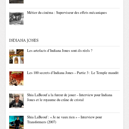
Métier du cinéma : Superviseur des effets mécaniques
INDIANA JONES
Les artefacts d’Indiana Jones sont-ils réels ?
Les 100 secrets d’Indiana Jones – Partie 3 : Le Temple maudit
Shia LaBeouf a la fureur de jouer – Interview pour Indiana
Jones et le royaume du crâne de cristal
Shia LaBeouf : « Je ne vaux rien » – Interview pour
Transformers (2007)