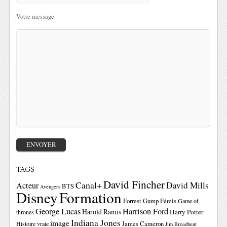
Votre message
TAGS
David Fincher
Canal+
David Mills
Acteur
BTS
Avengers
Disney
Formation
Forrest Gump
Fémis
Game of
George Lucas
Harrison Ford
Harold Ramis
Harry Potter
thrones
Indiana Jones
image
Histoire vraie
James Cameron
Jim Broadbent