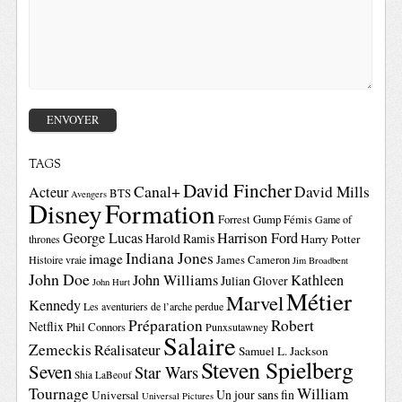
TAGS
David Fincher
Canal+
David Mills
Acteur
BTS
Avengers
Disney
Formation
Forrest Gump
Fémis
Game of
George Lucas
Harrison Ford
Harold Ramis
Harry Potter
thrones
Indiana Jones
image
Histoire vraie
James Cameron
Jim Broadbent
John Doe
John Williams
Kathleen
Julian Glover
John Hurt
Métier
Marvel
Kennedy
Les aventuriers de l’arche perdue
Préparation
Robert
Netflix
Phil Connors
Punxsutawney
Salaire
Zemeckis
Réalisateur
Samuel L. Jackson
Steven Spielberg
Seven
Star Wars
Shia LaBeouf
Tournage
William
Un jour sans fin
Universal
Universal Pictures