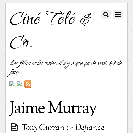
Ciné Télé &
Co.
Les films et les séries, il n'y a que ça de vrai. Et de
faux.
Jaime Murray
Tony Curran : « Defiance