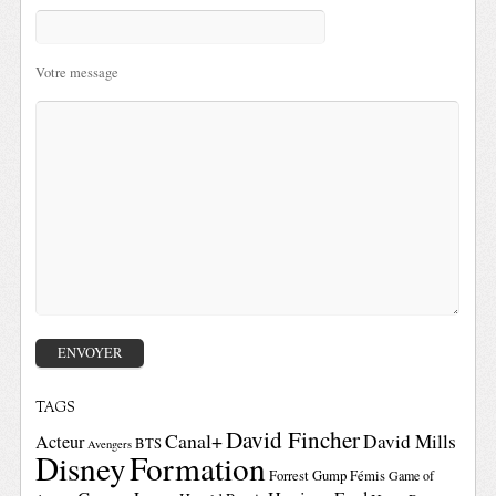
Votre message
TAGS
David Fincher
Canal+
David Mills
Acteur
BTS
Avengers
Disney
Formation
Forrest Gump
Fémis
Game of