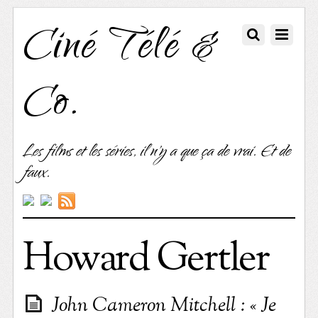
Ciné Télé &
Co.
Les films et les séries, il n'y a que ça de vrai. Et de
faux.
Howard Gertler
John Cameron Mitchell : « Je