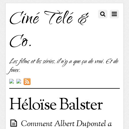
Ciné Télé &
Co.
Les films et les séries, il n'y a que ça de vrai. Et de
faux.
Héloïse Balster
Comment Albert Dupontel a