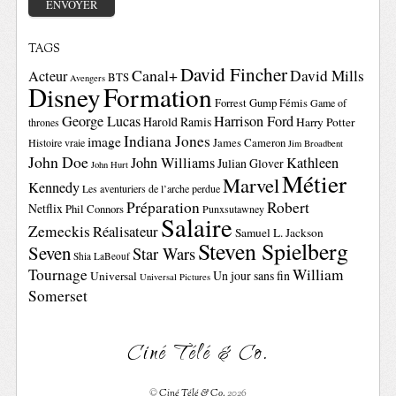
TAGS
David Fincher
Canal+
David Mills
Acteur
BTS
Avengers
Disney
Formation
Forrest Gump
Fémis
Game of
George Lucas
Harrison Ford
Harold Ramis
Harry Potter
thrones
Indiana Jones
image
Histoire vraie
James Cameron
Jim Broadbent
John Doe
John Williams
Kathleen
Julian Glover
John Hurt
Métier
Marvel
Kennedy
Les aventuriers de l’arche perdue
Préparation
Robert
Netflix
Phil Connors
Punxsutawney
Salaire
Zemeckis
Réalisateur
Samuel L. Jackson
Steven Spielberg
Seven
Star Wars
Shia LaBeouf
Tournage
William
Un jour sans fin
Universal
Universal Pictures
Somerset
Ciné Télé & Co.
©
Ciné Télé & Co.
2026