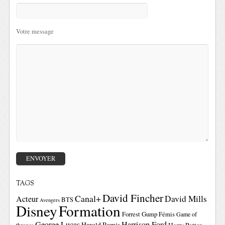
Votre message
TAGS
David Fincher
Canal+
David Mills
Acteur
BTS
Avengers
Disney
Formation
Forrest Gump
Fémis
Game of
George Lucas
Harrison Ford
Harold Ramis