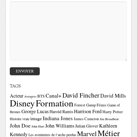
TAGS
David Fincher
Canal+
David Mills
Acteur
BTS
Avengers
Disney
Formation
Forrest Gump
Fémis
Game of
George Lucas
Harrison Ford
Harold Ramis
Harry Potter
thrones
Indiana Jones
image
Histoire vraie
James Cameron
Jim Broadbent
John Doe
John Williams
Kathleen
Julian Glover
John Hurt
Métier
Marvel
Kennedy
Les aventuriers de l’arche perdue