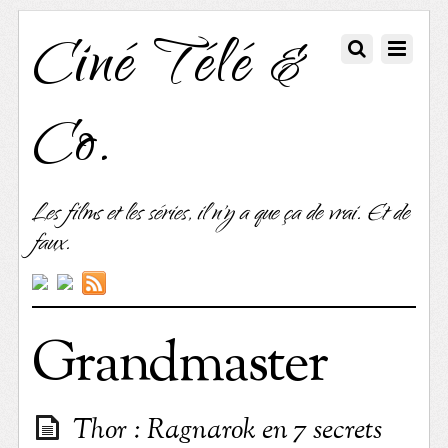
Ciné Télé &
Co.
Les films et les séries, il n'y a que ça de vrai. Et de
faux.
Grandmaster
Thor : Ragnarok en 7 secrets