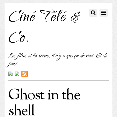
Ciné Télé &
Co.
Les films et les séries, il n'y a que ça de vrai. Et de
faux.
Ghost in the
shell