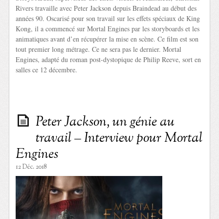
Rivers travaille avec Peter Jackson depuis Braindead au début des
années 90. Oscarisé pour son travail sur les effets spéciaux de King
Kong, il a commencé sur Mortal Engines par les storyboards et les
animatiques avant d’en récupérer la mise en scène. Ce film est son
tout premier long métrage. Ce ne sera pas le dernier. Mortal
Engines, adapté du roman post-dystopique de Philip Reeve, sort en
salles ce 12 décembre.
Peter Jackson, un génie au
travail – Interview pour Mortal
Engines
12 Déc. 2018