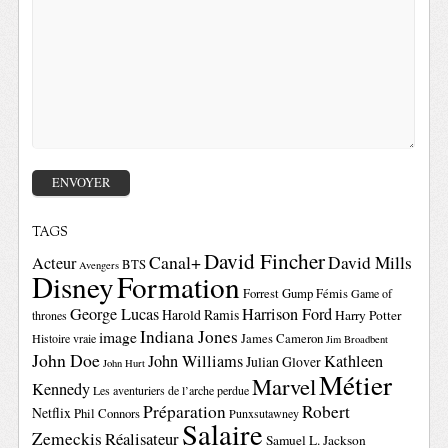
TAGS
David Fincher
Canal+
David Mills
Acteur
BTS
Avengers
Disney
Formation
Forrest Gump
Fémis
Game of
George Lucas
Harrison Ford
Harold Ramis
Harry Potter
thrones
Indiana Jones
image
Histoire vraie
James Cameron
Jim Broadbent
John Doe
John Williams
Kathleen
Julian Glover
John Hurt
Métier
Marvel
Kennedy
Les aventuriers de l’arche perdue
Préparation
Robert
Netflix
Phil Connors
Punxsutawney
Salaire
Zemeckis
Réalisateur
Samuel L. Jackson