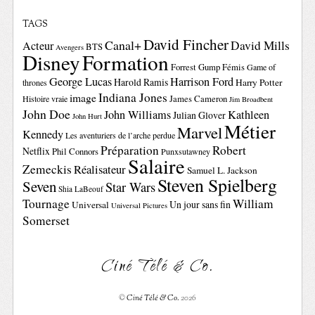
TAGS
David Fincher
Canal+
David Mills
Acteur
BTS
Avengers
Disney
Formation
Forrest Gump
Fémis
Game of
George Lucas
Harrison Ford
Harold Ramis
Harry Potter
thrones
Indiana Jones
image
Histoire vraie
James Cameron
Jim Broadbent
John Doe
John Williams
Kathleen
Julian Glover
John Hurt
Métier
Marvel
Kennedy
Les aventuriers de l’arche perdue
Préparation
Robert
Netflix
Phil Connors
Punxsutawney
Salaire
Zemeckis
Réalisateur
Samuel L. Jackson
Steven Spielberg
Seven
Star Wars
Shia LaBeouf
Tournage
William
Un jour sans fin
Universal
Universal Pictures
Somerset
Ciné Télé & Co.
©
Ciné Télé & Co.
2026