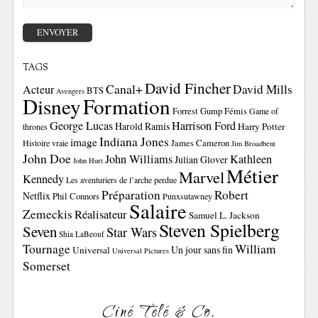
TAGS
David Fincher
Canal+
David Mills
Acteur
BTS
Avengers
Disney
Formation
Forrest Gump
Fémis
Game of
George Lucas
Harrison Ford
Harold Ramis
Harry Potter
thrones
Indiana Jones
image
Histoire vraie
James Cameron
Jim Broadbent
John Doe
John Williams
Kathleen
Julian Glover
John Hurt
Métier
Marvel
Kennedy
Les aventuriers de l’arche perdue
Préparation
Robert
Netflix
Phil Connors
Punxsutawney
Salaire
Zemeckis
Réalisateur
Samuel L. Jackson
Steven Spielberg
Seven
Star Wars
Shia LaBeouf
Tournage
William
Un jour sans fin
Universal
Universal Pictures
Somerset
Ciné Télé & Co.