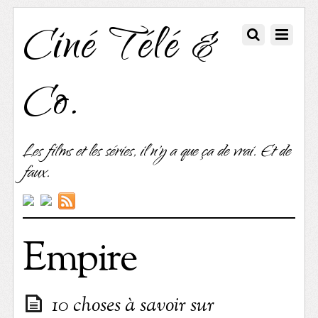
Ciné Télé &
Co.
Les films et les séries, il n'y a que ça de vrai. Et de
faux.
Empire
10 choses à savoir sur