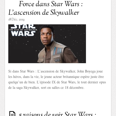
Force dans Star Wars :
L’ascension de Skywalker
18 Déc. 2019
Si dans Star Wars : L’ascension de Skywalker, John Boyega joue
les héros, dans la vie, le jeune acteur britannique espère juste être
quelqu’un de bien. L’épisode IX de Star Wars, le tout dernier opus
de la saga Skywalker, sort en salles ce 18 décembre.
5 raisons de voir Star Wars :