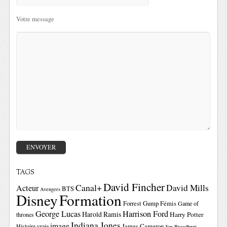
Votre message
TAGS
David Fincher
Canal+
David Mills
Acteur
BTS
Avengers
Disney
Formation
Forrest Gump
Fémis
Game of
George Lucas
Harrison Ford
Harold Ramis
Harry Potter
thrones
Indiana Jones
image
Histoire vraie
James Cameron
Jim Broadbent