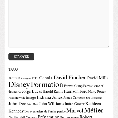
TAGS
David Fincher
Canal+
David Mills
Acteur
BTS
Avengers
Disney
Formation
Forrest Gump
Fémis
Game of
George Lucas
Harrison Ford
Harold Ramis
Harry Potter
thrones
Indiana Jones
image
Histoire vraie
James Cameron
Jim Broadbent
John Doe
John Williams
Kathleen
Julian Glover
John Hurt
Métier
Marvel
Kennedy
Les aventuriers de l’arche perdue
Préparation
Robert
Netflix
Phil Connors
Punxsutawney