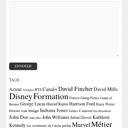
TAGS
David Fincher
Canal+
David Mills
Acteur
BTS
Avengers
Disney
Formation
Forrest Gump
Fémis
Game of
George Lucas
Harrison Ford
Harold Ramis
Harry Potter
thrones
Indiana Jones
image
Histoire vraie
James Cameron
Jim Broadbent
John Doe
John Williams
Kathleen
Julian Glover
John Hurt
Métier
Marvel
Kennedy
Les aventuriers de l’arche perdue