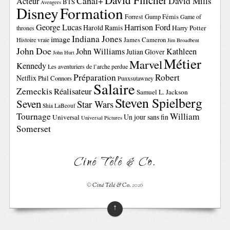
David Fincher
Canal+
David Mills
Acteur
BTS
Avengers
Disney
Formation
Forrest Gump
Fémis
Game of
George Lucas
Harrison Ford
Harold Ramis
Harry Potter
thrones
Indiana Jones
image
Histoire vraie
James Cameron
Jim Broadbent
John Doe
John Williams
Kathleen
Julian Glover
John Hurt
Métier
Marvel
Kennedy
Les aventuriers de l’arche perdue
Préparation
Robert
Netflix
Phil Connors
Punxsutawney
Salaire
Zemeckis
Réalisateur
Samuel L. Jackson
Steven Spielberg
Seven
Star Wars
Shia LaBeouf
Tournage
William
Un jour sans fin
Universal
Universal Pictures
Somerset
Ciné Télé & Co.
©
Ciné Télé & Co.
2026
↑