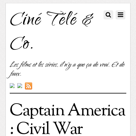
Ciné Télé &
Co.
Les films et les séries, il n'y a que ça de vrai. Et de
faux.
Captain America
: Civil War