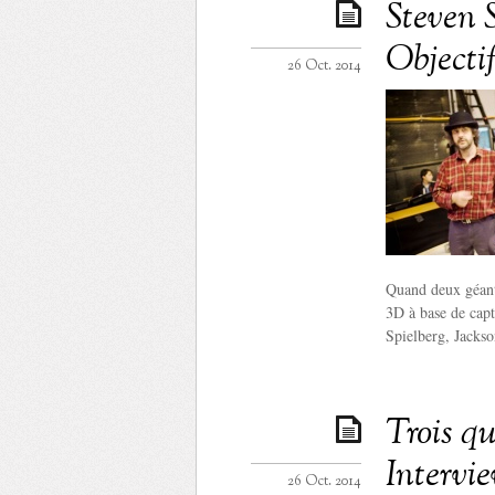
Steven S
Objectif
26 Oct. 2014
Quand deux géants
3D à base de capt
Spielberg, Jackso
Trois qu
Intervi
26 Oct. 2014