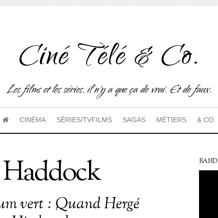
Ciné Télé & Co.
Les films et les séries, il n'y a que ça de vrai. Et de faux.
CINÉMA
SÉRIES/TVFILMS
SAGAS
MÉTIERS
& CO.
e Haddock
BAND
um vert : Quand Hergé