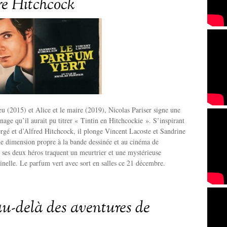
re Hitchcock
u (2015) et Alice et le maire (2019), Nicolas Pariser signe une
age qu’il aurait pu titrer « Tintin en Hitchcockie ». S’inspirant
rgé et d’Alfred Hitchcock, il plonge Vincent Lacoste et Sandrine
e dimension propre à la bande dessinée et au cinéma de
 ses deux héros traquent un meurtrier et une mystérieuse
inelle. Le parfum vert avec sort en salles ce 21 décembre.
au-delà des aventures de