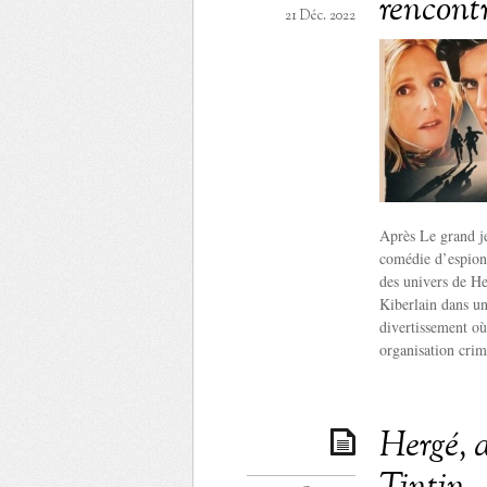
rencont
21 Déc. 2022
Après Le grand je
comédie d’espionn
des univers de He
Kiberlain dans un
divertissement où
organisation crim
Hergé, 