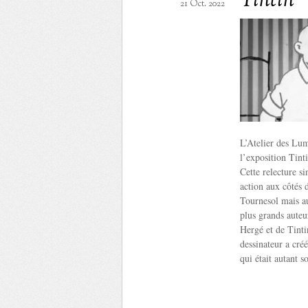
Tintin
21 Oct. 2022
L’Atelier des Lum
l’exposition Tin
Cette relecture s
action aux côtés
Tournesol mais au
plus grands auteu
Hergé et de Tinti
dessinateur a cré
qui était autant s