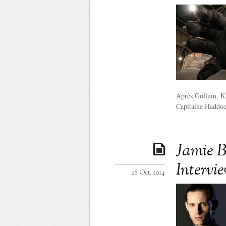
Après Gollum, Kin
Capitaine Haddoc
Jamie Be
Intervi
26 Oct. 2014