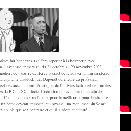
ières fait honneur au célèbre reporter à la houppette avec
tin, l’aventure immersive, du 21 octobre au 20 novembre 2022.
ingulière de l’œuvre de Hergé promet de retrouver Tintin en pleine
 du capitaine Haddock, des Dupondt ou encore du professeur
ssi des méchants emblématiques de l’univers fictionnel de l’un des
rs de BD du XXe siècle. L’occasion de revenir sur le destin de
n. L’un ne va pas sans l’autre, pour le meilleur et pour le pire. Le
é un héros devenu immortel et universel, un monument du 9è art
on double que son contraire et qu’il a adoré et détesté.