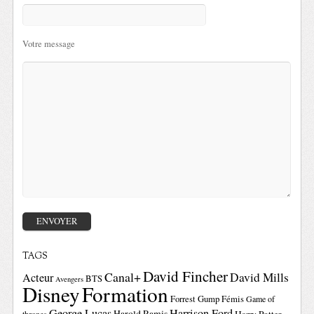
Votre message
TAGS
David Fincher
Canal+
David Mills
Acteur
BTS
Avengers
Disney
Formation
Forrest Gump
Fémis
Game of
George Lucas
Harrison Ford
Harold Ramis