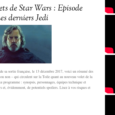
rets de Star Wars : Episode
es derniers Jedi
de sa sortie française, le 13 décembre 2017, voici un résumé des
s ou non – qui circulent sur la Toile quant au nouveau volet de la
Au programme : synopsis, personnages, équipes technique et
s et, évidemment, de potentiels spoilers. Lisez à vos risques et