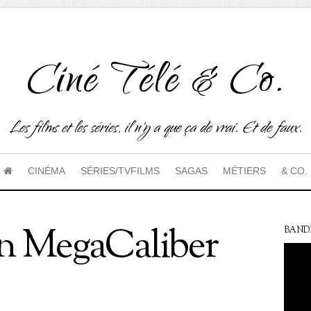
Ciné Télé & Co.
Les films et les séries, il n'y a que ça de vrai. Et de faux.
CINÉMA
SÉRIES/TVFILMS
SAGAS
MÉTIERS
& CO.
in MegaCaliber
BAND