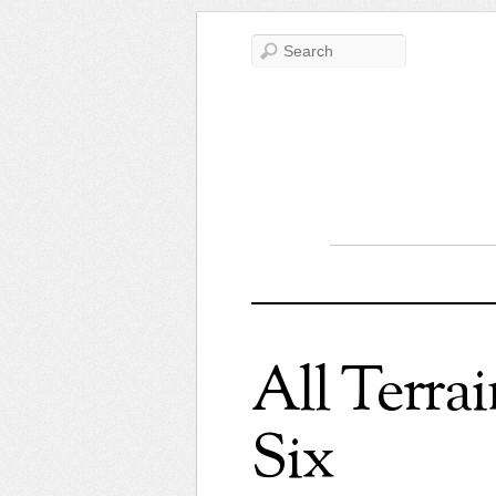
All Terra
Six