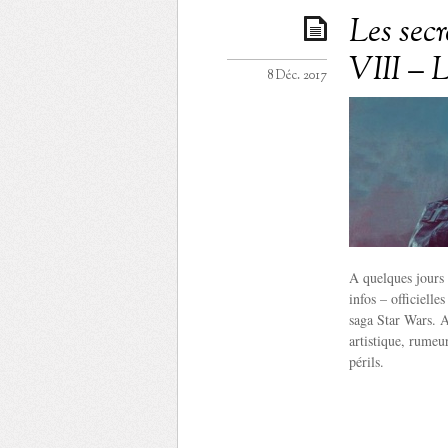
Les sec
VIII – L
8 Déc. 2017
A quelques jours 
infos – officielle
saga Star Wars. 
artistique, rumeur
périls.