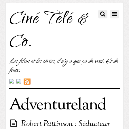
Ciné Télé &
Co.
Les films et les séries, il n'y a que ça de vrai. Et de
faux.
Adventureland
Robert Pattinson : Séducteur