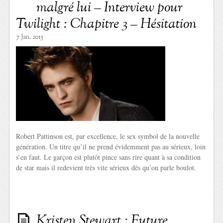
malgré lui – Interview pour
Twilight : Chapitre 3 – Hésitation
7 Jan. 2015
Robert Pattinson est, par excellence, le sex symbol de la nouvelle
génération. Un titre qu’il ne prend évidemment pas au sérieux, loin
s’en faut. Le garçon est plutôt pince sans rire quant à sa condition
de star mais il redevient très vite sérieux dès qu’on parle boulot.
Kristen Stewart : Future