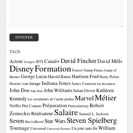
TAGS
David Fincher
Canal+
David Mills
Acteur
BTS
Avengers
Disney
Formation
Forrest Gump
Fémis
Game of
George Lucas
Harrison Ford
Harold Ramis
Harry Potter
thrones
Indiana Jones
image
Histoire vraie
James Cameron
Jim Broadbent
John Doe
John Williams
Kathleen
Julian Glover
John Hurt
Métier
Marvel
Kennedy
Les aventuriers de l’arche perdue
Préparation
Robert
Netflix
Phil Connors
Punxsutawney
Salaire
Zemeckis
Réalisateur
Samuel L. Jackson
Steven Spielberg
Seven
Star Wars
Shia LaBeouf
Tournage
William
Un jour sans fin
Universal
Universal Pictures