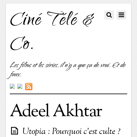
Ciné Télé &
Co.
Les films et les séries, il n'y a que ça de vrai. Et de
faux.
Adeel Akhtar
Utopia : Pourquoi c’est culte ?