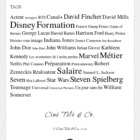
TAGS
David Fincher
Canal+
David Mills
Acteur
BTS
Avengers
Disney
Formation
Forrest Gump
Fémis
Game of
George Lucas
Harrison Ford
Harold Ramis
Harry Potter
thrones
Indiana Jones
image
Histoire vraie
James Cameron
Jim Broadbent
John Doe
John Williams
Kathleen
Julian Glover
John Hurt
Métier
Marvel
Kennedy
Les aventuriers de l’arche perdue
Préparation
Robert
Netflix
Phil Connors
Punxsutawney
Salaire
Zemeckis
Réalisateur
Samuel L. Jackson
Steven Spielberg
Seven
Star Wars
Shia LaBeouf
Tournage
William
Un jour sans fin
Universal
Universal Pictures
Somerset
Ciné Télé & Co.
©
Ciné Télé & Co.
2026