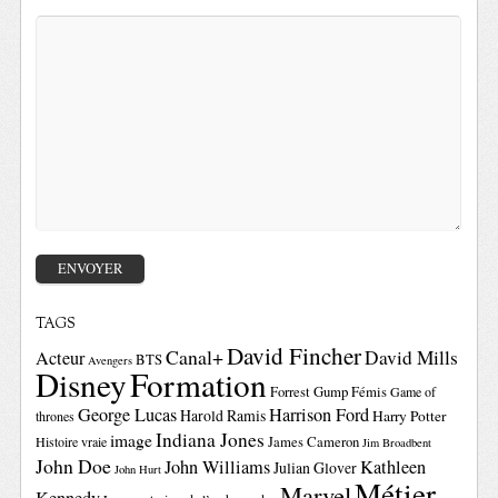
TAGS
David Fincher
Canal+
David Mills
Acteur
BTS
Avengers
Disney
Formation
Forrest Gump
Fémis
Game of
George Lucas
Harrison Ford
Harold Ramis
Harry Potter
thrones
Indiana Jones
image
Histoire vraie
James Cameron
Jim Broadbent
John Doe
John Williams
Kathleen
Julian Glover
John Hurt
Métier
Marvel