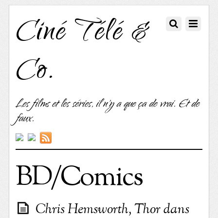
Ciné Télé &
Co.
Les films et les séries, il n'y a que ça de vrai. Et de
faux.
BD/Comics
Chris Hemsworth, Thor dans