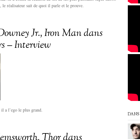
le réalisateur sait de quoi il parle et le prouve.
Downey Jr., Iron Man dans
s – Interview
 il a l’ego le plus grand.
DANS 
emsworth, Thor dans