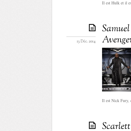
Il est Hulk et il e
Samuel 
Avenger
13 Déc. 2014
Il est Nick Fury, 
Scarlet