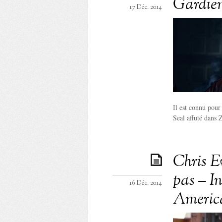
Gardien
17 Déc. 2014
Il est connu pour
Seal affuté dans 
Chris E
pas – I
16 Déc. 2014
Americ