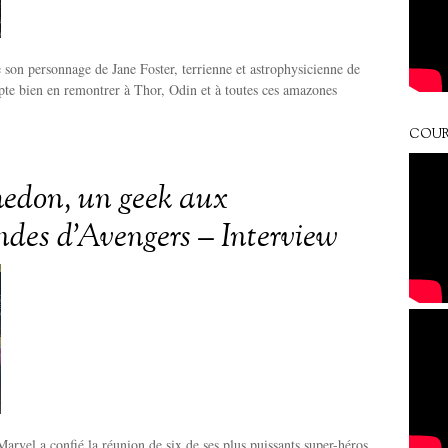
e son personnage de Jane Foster, terrienne et astrophysicienne de
pte bien en remontrer à Thor, Odin et à toutes ces amazones
COUR
edon, un geek aux
es d’Avengers – Interview
 Marvel a confié la réunion de six de ses plus puissants super-héros.