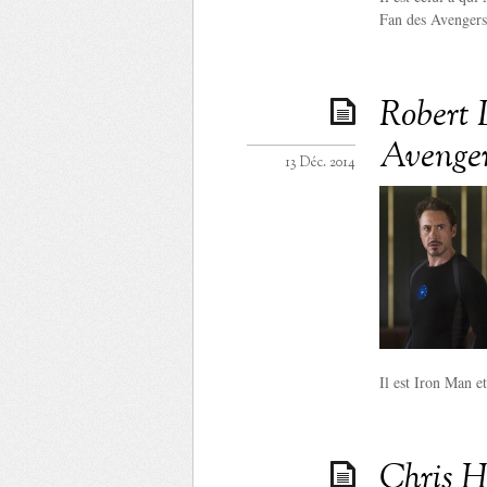
Fan des Avengers, 
Robert 
Avenger
13 Déc. 2014
Il est Iron Man et
Chris H