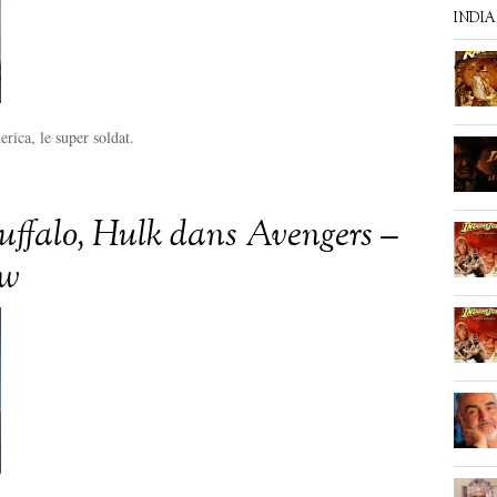
INDI
rica, le super soldat.
ffalo, Hulk dans Avengers –
ew