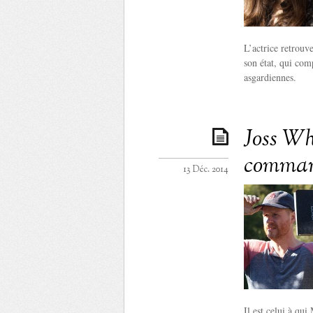
L’actrice retrouv
son état, qui com
asgardiennes.
Joss Wh
command
13 Déc. 2014
Il est celui à qui