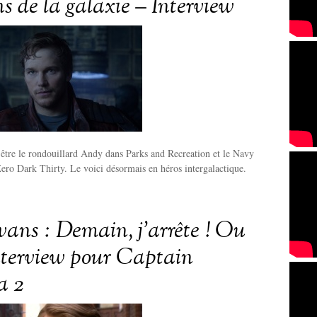
s de la galaxie – Interview
 être le rondouillard Andy dans Parks and Recreation et le Navy
Zero Dark Thirty. Le voici désormais en héros intergalactique.
vans : Demain, j’arrête ! Ou
nterview pour Captain
a 2