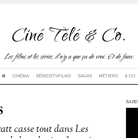
Ciné Télé & Co.
Les films et les séries, il n'y a que ça de vrai. Et de faux.
CINÉMA
SÉRIES/TVFILMS
SAGAS
MÉTIERS
& CO.
s
BAND
ratt casse tout dans Les