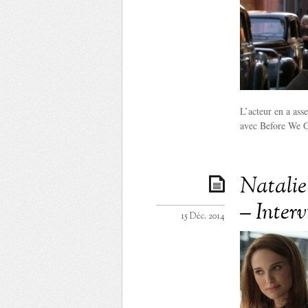
L’acteur en a asse
avec Before We Go
Natalie
– Inter
15 Déc. 2014