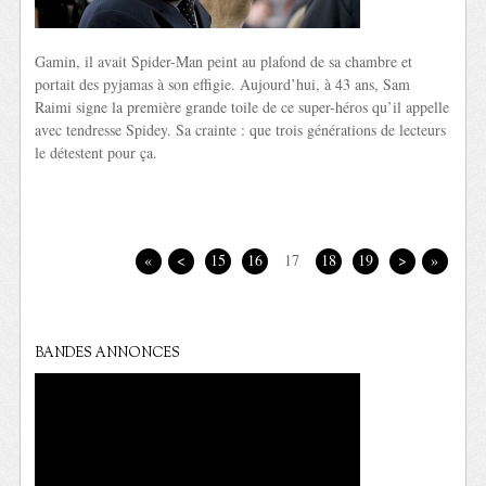
Gamin, il avait Spider-Man peint au plafond de sa chambre et
portait des pyjamas à son effigie. Aujourd’hui, à 43 ans, Sam
Raimi signe la première grande toile de ce super-héros qu’il appelle
avec tendresse Spidey. Sa crainte : que trois générations de lecteurs
le détestent pour ça.
«
<
15
16
17
18
19
>
»
BANDES ANNONCES