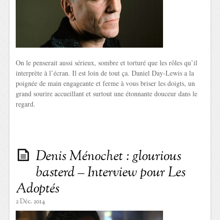
On le penserait aussi sérieux, sombre et torturé que les rôles qu’il
interprète à l’écran. Il est loin de tout ça. Daniel Day-Lewis a la
poignée de main engageante et ferme à vous briser les doigts, un
grand sourire accueillant et surtout une étonnante douceur dans le
regard.
Denis Ménochet : glourious
basterd – Interview pour Les
Adoptés
2 Déc. 2014