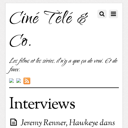
Ciné Télé &
Co.
Les films et les séries, il n'y a que ça de vrai. Et de
faux.
Interviews
Jeremy Renner, Hawkeye dans