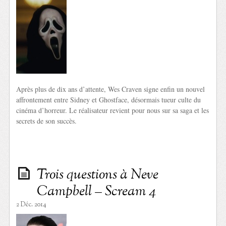
Après plus de dix ans d’attente, Wes Craven signe enfin un nouvel
affrontement entre Sidney et Ghostface, désormais tueur culte du
cinéma d’horreur. Le réalisateur revient pour nous sur sa saga et les
secrets de son succès.
Trois questions à Neve
Campbell – Scream 4
2 Déc. 2014