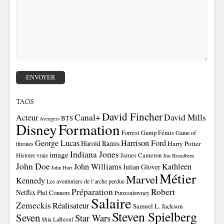
TAGS
David Fincher
Canal+
David Mills
Acteur
BTS
Avengers
Disney
Formation
Forrest Gump
Fémis
Game of
George Lucas
Harrison Ford
Harold Ramis
Harry Potter
thrones
Indiana Jones
image
Histoire vraie
James Cameron
Jim Broadbent
John Doe
John Williams
Kathleen
Julian Glover
John Hurt
Métier
Marvel
Kennedy
Les aventuriers de l’arche perdue
Préparation
Robert
Netflix
Phil Connors
Punxsutawney
Salaire
Zemeckis
Réalisateur
Samuel L. Jackson
Steven Spielberg
Seven
Star Wars
Shia LaBeouf