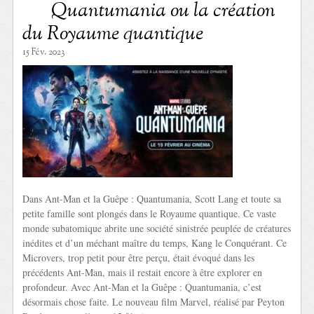
Quantumania ou la création
du Royaume quantique
15 Fév. 2023
Dans Ant-Man et la Guêpe : Quantumania, Scott Lang et toute sa
petite famille sont plongés dans le Royaume quantique. Ce vaste
monde subatomique abrite une société sinistrée peuplée de créatures
inédites et d’un méchant maître du temps, Kang le Conquérant. Ce
Microvers, trop petit pour être perçu, était évoqué dans les
précédents Ant-Man, mais il restait encore à être explorer en
profondeur. Avec Ant-Man et la Guêpe : Quantumania, c’est
désormais chose faite. Le nouveau film Marvel, réalisé par Peyton