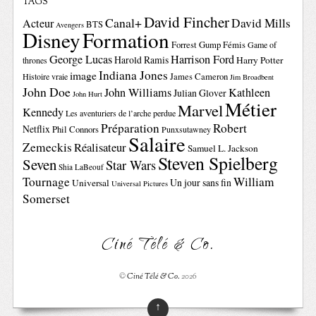
TAGS
David Fincher
Canal+
David Mills
Acteur
BTS
Avengers
Disney
Formation
Forrest Gump
Fémis
Game of
George Lucas
Harrison Ford
Harold Ramis
Harry Potter
thrones
Indiana Jones
image
Histoire vraie
James Cameron
Jim Broadbent
John Doe
John Williams
Kathleen
Julian Glover
John Hurt
Métier
Marvel
Kennedy
Les aventuriers de l’arche perdue
Préparation
Robert
Netflix
Phil Connors
Punxsutawney
Salaire
Zemeckis
Réalisateur
Samuel L. Jackson
Steven Spielberg
Seven
Star Wars
Shia LaBeouf
Tournage
William
Un jour sans fin
Universal
Universal Pictures
Somerset
Ciné Télé & Co.
©
Ciné Télé & Co.
2026
↑