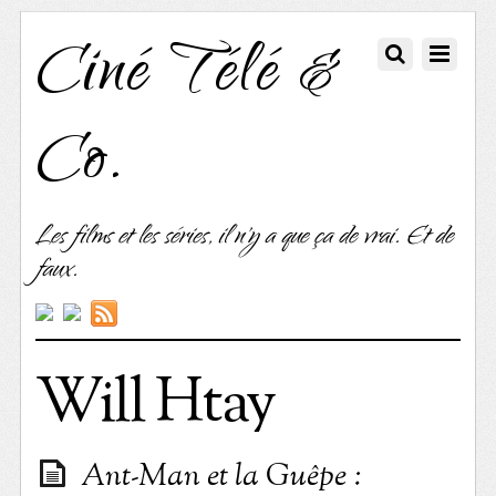
Ciné Télé &
Co.
Les films et les séries, il n'y a que ça de vrai. Et de
faux.
Will Htay
Ant-Man et la Guêpe :