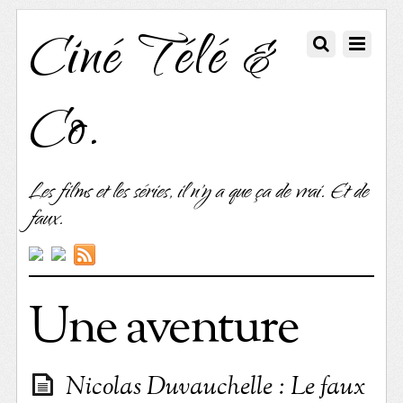
Ciné Télé &
Co.
Les films et les séries, il n'y a que ça de vrai. Et de
faux.
Une aventure
Nicolas Duvauchelle : Le faux