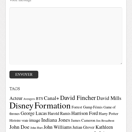
TAGS
David Fincher
Canal+
David Mills
Acteur
BTS
Avengers
Disney
Formation
Forrest Gump
Fémis
Game of
George Lucas
Harrison Ford
Harold Ramis
Harry Potter
thrones
Indiana Jones
image
Histoire vraie
James Cameron
Jim Broadbent
John Doe
John Williams
Kathleen
Julian Glover
John Hurt