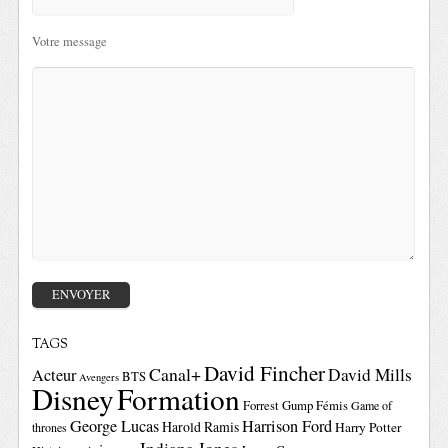
Votre message
TAGS
David Fincher
Canal+
David Mills
Acteur
BTS
Avengers
Disney
Formation
Forrest Gump
Fémis
Game of
George Lucas
Harrison Ford
Harold Ramis
Harry Potter
thrones