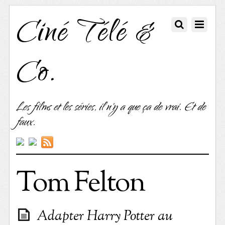
Ciné Télé &
Co.
Les films et les séries, il n'y a que ça de vrai. Et de
faux.
Tom Felton
Adapter Harry Potter au