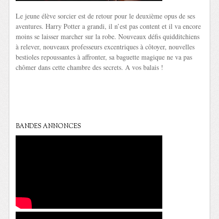
Le jeune élève sorcier est de retour pour le deuxième opus de ses
aventures. Harry Potter a grandi, il n’est pas content et il va encore
moins se laisser marcher sur la robe. Nouveaux défis quidditchiens
à relever, nouveaux professeurs excentriques à côtoyer, nouvelles
bestioles repoussantes à affronter, sa baguette magique ne va pas
chômer dans cette chambre des secrets. A vos balais !
BANDES ANNONCES