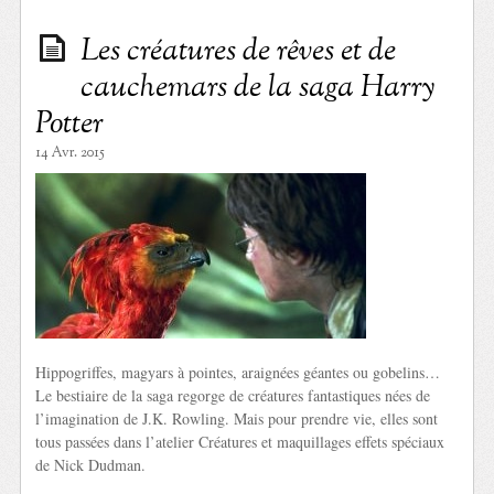
Les créatures de rêves et de
cauchemars de la saga Harry
Potter
14 Avr. 2015
Hippogriffes, magyars à pointes, araignées géantes ou gobelins…
Le bestiaire de la saga regorge de créatures fantastiques nées de
l’imagination de J.K. Rowling. Mais pour prendre vie, elles sont
tous passées dans l’atelier Créatures et maquillages effets spéciaux
de Nick Dudman.