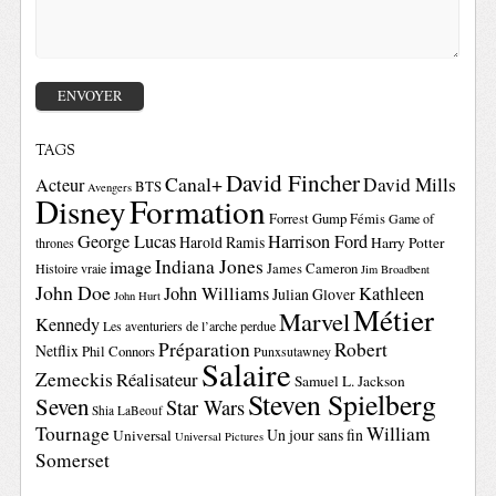
TAGS
David Fincher
Canal+
David Mills
Acteur
BTS
Avengers
Disney
Formation
Forrest Gump
Fémis
Game of
George Lucas
Harrison Ford
Harold Ramis
Harry Potter
thrones
Indiana Jones
image
Histoire vraie
James Cameron
Jim Broadbent
John Doe
John Williams
Kathleen
Julian Glover
John Hurt
Métier
Marvel
Kennedy
Les aventuriers de l’arche perdue
Préparation
Robert
Netflix
Phil Connors
Punxsutawney
Salaire
Zemeckis
Réalisateur
Samuel L. Jackson
Steven Spielberg
Seven
Star Wars
Shia LaBeouf
Tournage
William
Un jour sans fin
Universal
Universal Pictures
Somerset