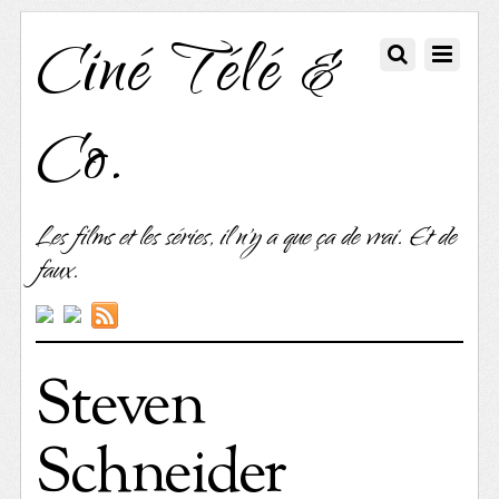
Ciné Télé &
Co.
Les films et les séries, il n'y a que ça de vrai. Et de
faux.
Steven
Schneider