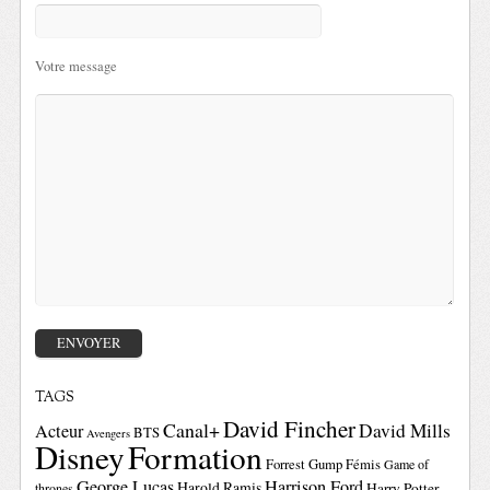
Votre message
TAGS
David Fincher
Canal+
David Mills
Acteur
BTS
Avengers
Disney
Formation
Forrest Gump
Fémis
Game of
George Lucas
Harrison Ford
Harold Ramis
Harry Potter
thrones