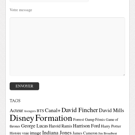
Votre message
TAGS
David Fincher
Canal+
David Mills
Acteur
BTS
Avengers
Disney
Formation
Forrest Gump
Fémis
Game of
George Lucas
Harrison Ford
Harold Ramis
Harry Potter
thrones
Indiana Jones
image
Histoire vraie
James Cameron
Jim Broadbent