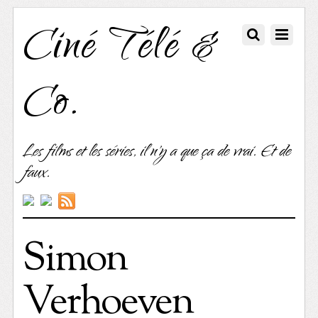
Ciné Télé &
Co.
Les films et les séries, il n'y a que ça de vrai. Et de
faux.
Simon
Verhoeven