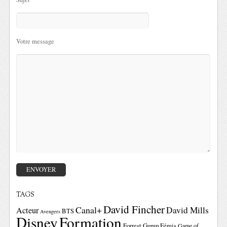
Votre message
TAGS
David Fincher
Canal+
David Mills
Acteur
BTS
Avengers
Disney
Formation
Forrest Gump
Fémis
Game of