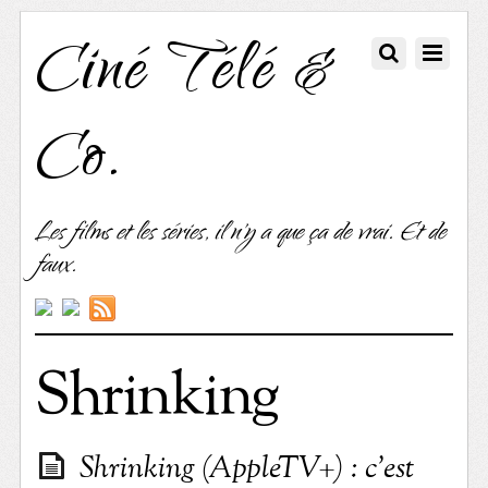
Ciné Télé &
Co.
Les films et les séries, il n'y a que ça de vrai. Et de
faux.
Shrinking
Shrinking (AppleTV+) : c’est