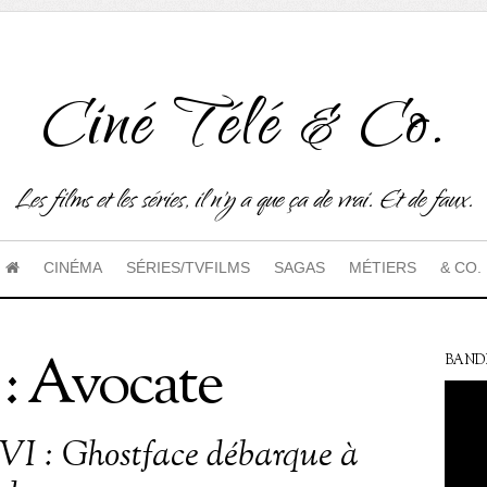
Ciné Télé & Co.
Les films et les séries, il n'y a que ça de vrai. Et de faux.
CINÉMA
SÉRIES/TVFILMS
SAGAS
MÉTIERS
& CO.
: Avocate
BAND
VI : Ghostface débarque à