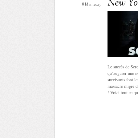
New Yo
8 Mar. 2023
Le succès de Scre
qu’augurer une no
survivants font le
massacre migre d
! Voici tout ce q