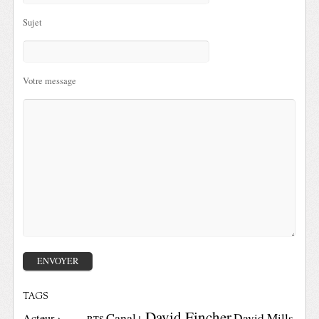
Sujet
Votre message
TAGS
David Fincher
Canal+
David Mills
Acteur