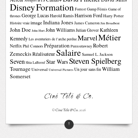
BTS
Avengers
Disney
Formation
Forrest Gump
Fémis
Game of
George Lucas
Harrison Ford
Harold Ramis
Harry Potter
thrones
Indiana Jones
image
Histoire vraie
James Cameron
Jim Broadbent
John Doe
John Williams
Kathleen
Julian Glover
John Hurt
Métier
Marvel
Kennedy
Les aventuriers de l’arche perdue
Préparation
Robert
Netflix
Phil Connors
Punxsutawney
Salaire
Zemeckis
Réalisateur
Samuel L. Jackson
Steven Spielberg
Seven
Star Wars
Shia LaBeouf
Tournage
William
Un jour sans fin
Universal
Universal Pictures
Somerset
Ciné Télé & Co.
©
Ciné Télé & Co.
2026
↑