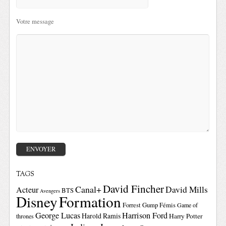
Votre message
TAGS
David Fincher
Canal+
David Mills
Acteur
BTS
Avengers
Disney
Formation
Forrest Gump
Fémis
Game of
George Lucas
Harrison Ford
Harold Ramis
Harry Potter
thrones