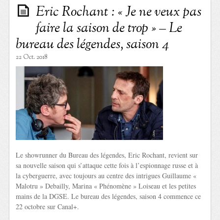
Eric Rochant : « Je ne veux pas
faire la saison de trop » – Le
bureau des légendes, saison 4
22 Oct. 2018
Le showrunner du Bureau des légendes, Eric Rochant, revient sur
sa nouvelle saison qui s’attaque cette fois à l’espionnage russe et à
la cyberguerre, avec toujours au centre des intrigues Guillaume «
Malotru » Debailly, Marina « Phénomène » Loiseau et les petites
mains de la DGSE. Le bureau des légendes, saison 4 commence ce
22 octobre sur Canal+.