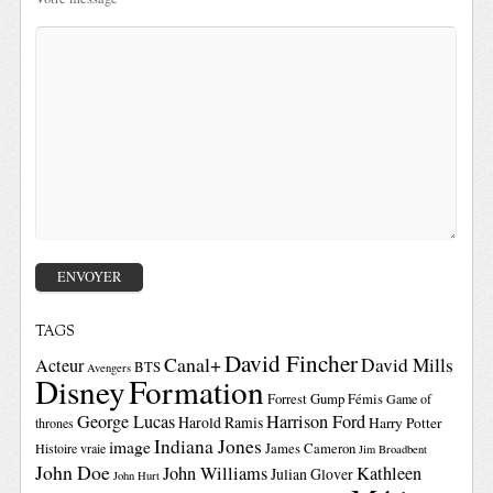
TAGS
David Fincher
Canal+
David Mills
Acteur
BTS
Avengers
Disney
Formation
Forrest Gump
Fémis
Game of
George Lucas
Harrison Ford
Harold Ramis
Harry Potter
thrones
Indiana Jones
image
Histoire vraie
James Cameron
Jim Broadbent
John Doe
John Williams
Kathleen
Julian Glover
John Hurt