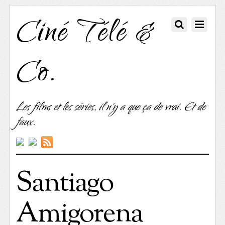
Ciné Télé &
Co.
Les films et les séries, il n'y a que ça de vrai. Et de
faux.
Santiago
Amigorena